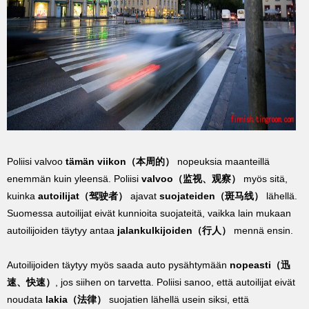
Poliisi valvoo
tämän viikon
（本周的）
nopeuksia maanteillä
enemmän kuin yleensä. Poliisi
valvoo
（监视、观察）
myös sitä,
kuinka
autoilijat
（驾驶者）
ajavat
suojateiden
（斑马线）
lähellä.
Suomessa autoilijat eivät kunnioita suojateitä, vaikka lain mukaan
autoilijoiden täytyy antaa
jalankulkijoiden
（行人）
mennä ensin.
Autoilijoiden täytyy myös saada auto pysähtymään
nopeasti
（迅
速、快速）
, jos siihen on tarvetta. Poliisi sanoo, että autoilijat eivät
noudata
lakia
（法律）
suojatien lähellä usein siksi, että