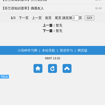
【芬兰语知识荟萃】偶遇友人
11-14
1
/3
下一页
上一页
首页
尾页
跳至第
页
上一篇：
暂无
下一篇：
暂无
小语种学习网
|
本站导航
|
英语学习
|
网页版
08/07 13:32
51La