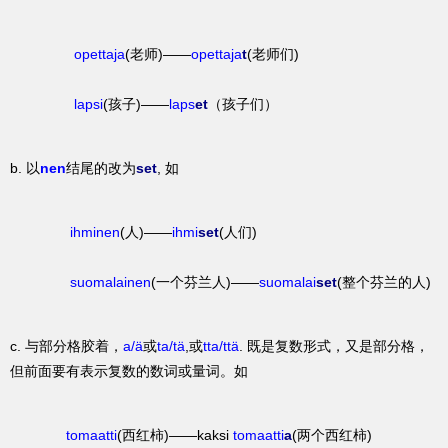
opettaja
(老师)——
opettaja
t
(老师们)
lapsi
(孩子)——
laps
et
（孩子们）
b. 以
nen
结尾的改为
set
, 如
ihminen
(人)——
ihmi
set
(人们)
suomalainen
(一个芬兰人)——
suomalai
set
(整个芬兰的人)
c. 与部分格胶着，
a/ä
或
ta/tä
,或
tta/ttä
. 既是复数形式，又是部分格，
但前面要有表示复数的数词或量词。如
tomaatti
(西红柿)——kaksi
tomaatti
a
(两个西红柿)