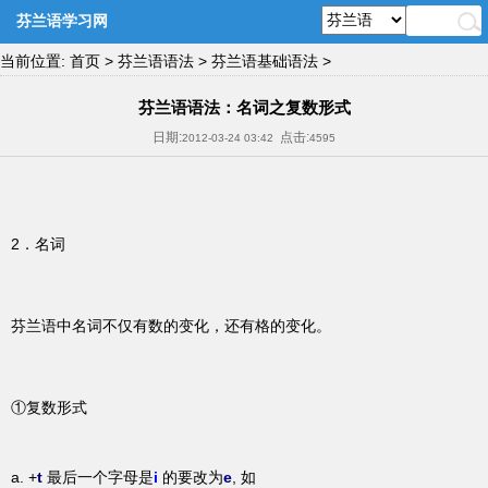
芬兰语学习网
当前位置:
首页
>
芬兰语语法
>
芬兰语基础语法
>
芬兰语语法：名词之复数形式
日期:
点击:
2012-03-24 03:42
4595
2．名词
芬兰语中名词不仅有数的变化，还有格的变化。
①复数形式
a. +
t
最后一个字母是
i
的要改为
e
, 如