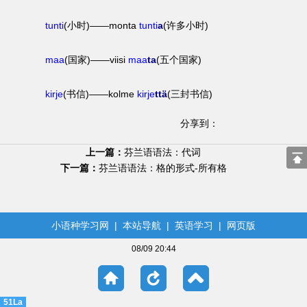
tunti
(小时)——monta
tunti
a
(许多小时)
maa
(国家)——viisi
maa
ta
(五个国家)
kirje
(书信)——kolme
kirje
ttä
(三封书信)
分享到：
上一篇：
芬兰语语法：代词
下一篇：
芬兰语语法：格的形式-所有格
小语种学习网
|
本站导航
|
英语学习
|
网页版
08/09 20:44
51La