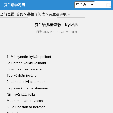
芬兰语学习网
当前位置:
首页
>
芬兰语阅读
>
芬兰语诗歌
>
芬兰语儿童诗歌：Kylväjä.
日期:
点击:
2025-01-15 16:40
369
1. Mä kynnän kylvän peltoni
Ja uhraan kaikki voimani.
Oi siunaa, isä taivoinen.
Tuo köyhän jyvänen.
2. Lähetä pilvi satamaan
Ja päivä kulta paistamaan.
Niin jyvä itää ilolla
Maan mustan povessa.
3. Ja unestansa heräten.