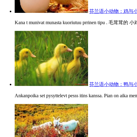
芬兰语小动物：鸡与
Kana t munivat munasta kuoriutuu prrinen tipu 
芬兰语小动物：鸭与
Ankanpoika set pysyttelevt pesss itins kanssa. Pian on